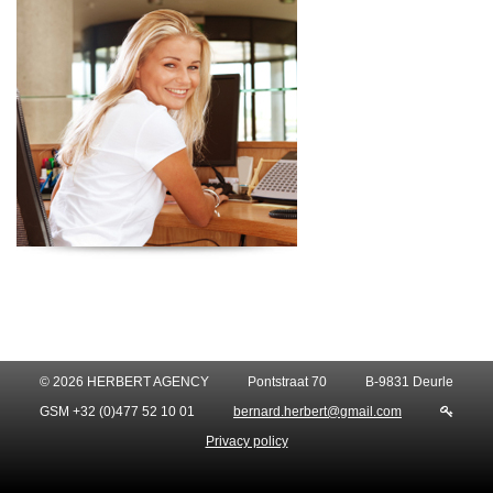
© 2026 HERBERT AGENCY
Pontstraat 70
B-9831 Deurle
GSM +32 (0)477 52 10 01
bernard.herbert@gmail.com
Privacy policy