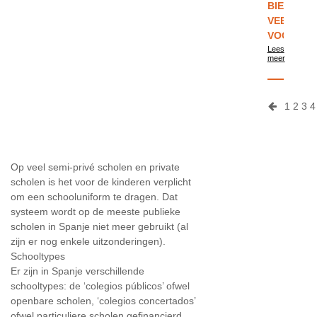
BIEDT
VEEL
VOORDEL
Lees
meer
1
2
3
4
Op veel semi-privé scholen en private
scholen is het voor de kinderen verplicht
om een schooluniform te dragen. Dat
systeem wordt op de meeste publieke
scholen in Spanje niet meer gebruikt (al
zijn er nog enkele uitzonderingen).
Schooltypes
Er zijn in Spanje verschillende
schooltypes: de ‘colegios públicos’ ofwel
openbare scholen, ‘colegios concertados’
ofwel particuliere scholen gefinancierd