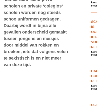
Lees
scholen en private ‘colegios’
meer
scholen worden nog steeds
schooluniformen gedragen.
SCHOOLU
Daarbij wordt in bijna alle
IS
gevallen onderscheid gemaakt
OOK
IETS
tussen jongens en meisjes
VOOR
door middel van rokken en
NEDERLA
broeken, iets dat volgens velen
Lees
meer
te sexistisch is en niet meer
van deze tijd.
HAUTE
COUTURE
REL
Lees
meer
SCHOOLU