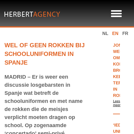
NL
EN
FR
WEL OF GEEN ROKKEN BIJ
JONGEN
WEGGES
SCHOOLUNIFORMEN IN
OM
SPANJE
KORTE
BROEK,
MADRID – Er is weer een
KEERT
TERUG
discussie losgebarsten in
IN
Spanje wat betreft de
ROKJE
schooluniformen en met name
Lees
meer
de rokken die de meisjes
verplicht moeten dragen op
school. Op zogenaamde
‘IEDEREE
UNIFORM?
‘concertado’ semi-privé