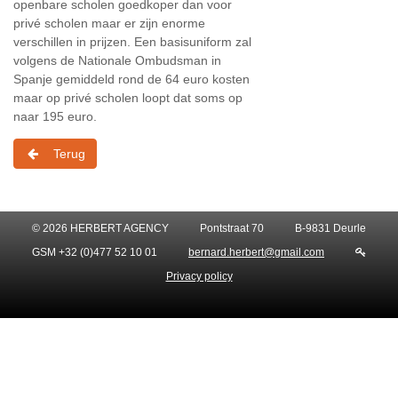
openbare scholen goedkoper dan voor
privé scholen maar er zijn enorme
verschillen in prijzen. Een basisuniform zal
volgens de Nationale Ombudsman in
Spanje gemiddeld rond de 64 euro kosten
maar op privé scholen loopt dat soms op
naar 195 euro.
Terug
© 2026 HERBERT AGENCY
Pontstraat 70
B-9831 Deurle
GSM +32 (0)477 52 10 01
bernard.herbert@gmail.com
Privacy policy