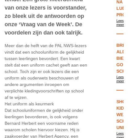
NA
van onze lezers is voorstander,
LUDIEKE
PROTEST
zo bleek uit de antwoorden op
Lees
onze ‘Vraag van de Week’. De
meer
voordelen zijn dan ook talrijk.
BRITSE
Meer dan de helft van de PAL NWS-lezers
ALDI
vindt dat een schooluniform de gelijkheid
BIEDT
tussen leerlingen bevordert. Een kwart
GOEDKOO
stelt dat een uniform cachet geeft aan een
SCHOOLU
school. Toch zijn er ook lezers die een
Lees
uniform als ouderwets beschouwen of
meer
andere argumenten inroepen om
verplichte kledingvoorschriften op school
af te wijzen.
SHOULD
Het uniform als keurmerk
KIDS
Dat schooluniformen de gelijkheid onder
WEAR
leerlingen bevorderen, is ook volgens
SCHOOL
Bernard Herbert een voorname reden
UNIFORM
waarom scholen hiervoor kiezen. Hij is
Lees
zaakvoerder van Herbert Agency, een
meer