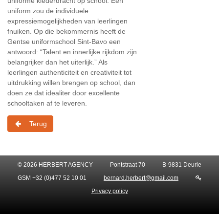
uniforme klederdracht op school. Een
uniform zou de individuele
expressiemogelijkheden van leerlingen
fnuiken. Op die bekommernis heeft de
Gentse uniformschool Sint-Bavo een
antwoord: “Talent en innerlijke rijkdom zijn
belangrijker dan het uiterlijk.” Als
leerlingen authenticiteit en creativiteit tot
uitdrukking willen brengen op school, dan
doen ze dat idealiter door excellente
schooltaken af te leveren.
Terug
© 2026 HERBERT AGENCY
Pontstraat 70
B-9831 Deurle
GSM +32 (0)477 52 10 01
bernard.herbert@gmail.com
Privacy policy