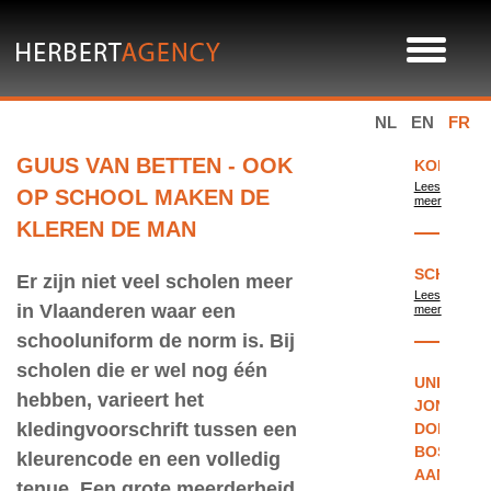
NL
EN
FR
GUUS VAN BETTEN - OOK
KONINKLI
Lees
OP SCHOOL MAKEN DE
meer
KLEREN DE MAN
SCHOOLU
Er zijn niet veel scholen meer
Lees
in Vlaanderen waar een
meer
schooluniform de norm is. Bij
scholen die er wel nog één
UNIFORM
hebben, varieert het
JONGENS
kledingvoorschrift tussen een
DON
BOSCO
kleurencode en een volledig
AANGEPA
tenue. Een grote meerderheid