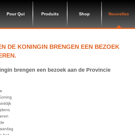
Pour Qui
Produits
Shop
Nouvelles
EN DE KONINGIN BRENGEN EEN BEZOEK
EREN.
ingin brengen een bezoek aan de Provincie
se
Koning
nklijk
ijdens
geren
 de
jaardag
n het