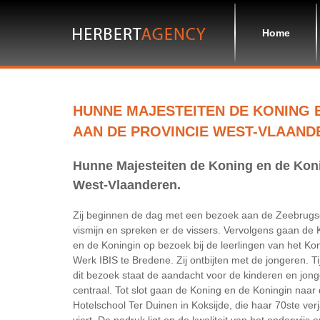
Home
HUNNE MAJESTEITEN DE KONING 
AAN DE PROVINCIE WEST-VLAAND
Hunne Majesteiten de Koning en de Kon
West-Vlaanderen.
Zij beginnen de dag met een bezoek aan de Zeebrug
vismijn en spreken er de vissers. Vervolgens gaan de 
en de Koningin op bezoek bij de leerlingen van het Koni
Werk IBIS te Bredene. Zij ontbijten met de jongeren. T
dit bezoek staat de aandacht voor de kinderen en jon
centraal. Tot slot gaan de Koning en de Koningin naar
Hotelschool Ter Duinen in Koksijde, die haar 70ste ver
viert. De nadruk ligt op de kwaliteit van het onderwijs e