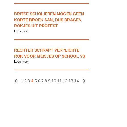
BRITSE SCHOLIEREN MOGEN GEEN
KORTE BROEK AAN, DUS DRAGEN
ROKJES UIT PROTEST
Lees meer
RECHTER SCHRAPT VERPLICHTE
ROK VOOR MEISJES OP SCHOOL VS
Lees meer
1
2
3
4
5
6
7
8
9
10
11
12
13
14