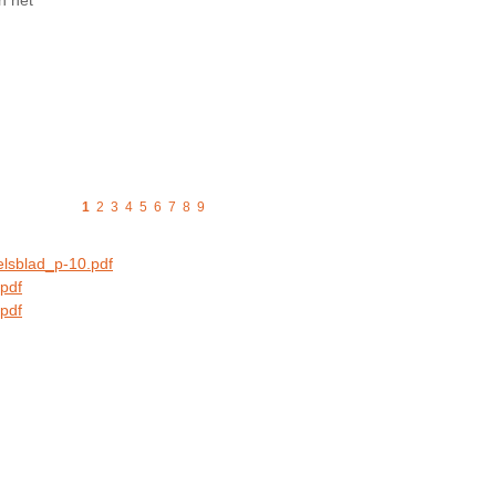
1
2
3
4
5
6
7
8
9
lsblad_p-10.pdf
pdf
pdf