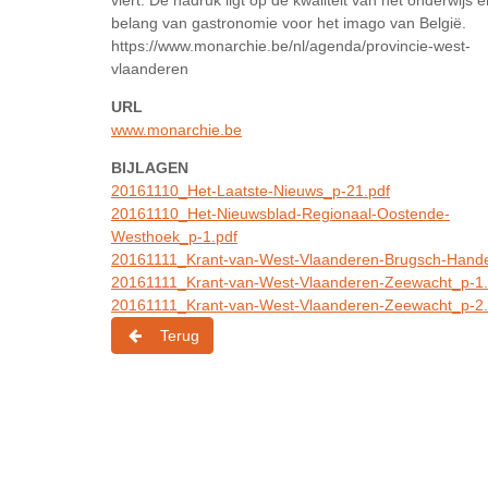
belang van gastronomie voor het imago van België.
https://www.monarchie.be/nl/agenda/provincie-west-
vlaanderen
URL
www.monarchie.be
BIJLAGEN
20161110_Het-Laatste-Nieuws_p-21.pdf
20161110_Het-Nieuwsblad-Regionaal-Oostende-
Westhoek_p-1.pdf
20161111_Krant-van-West-Vlaanderen-Brugsch-Hande
20161111_Krant-van-West-Vlaanderen-Zeewacht_p-1.
20161111_Krant-van-West-Vlaanderen-Zeewacht_p-2.
Terug