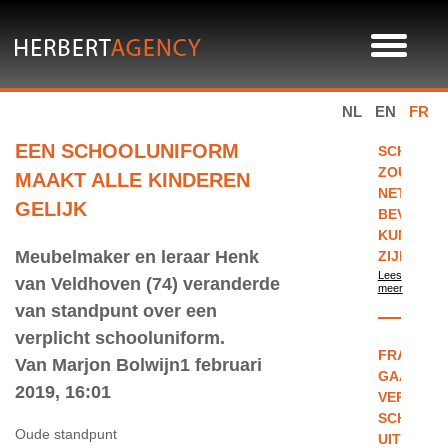
NL
EN
FR
EEN SCHOOLUNIFORM
SCHOOLU
ZOUDEN
MAAKT ALLE KINDEREN
NET
GELIJK
BEVRIJD
KUNNEN
Meubelmaker en leraar Henk
ZIJN
Lees
van Veldhoven (74) veranderde
meer
van standpunt over een
verplicht schooluniform.
FRANKRI
Van Marjon Bolwijn1 februari
GAAT
2019, 16:01
VERPLICH
SCHOOLU
Oude standpunt
UITPROB