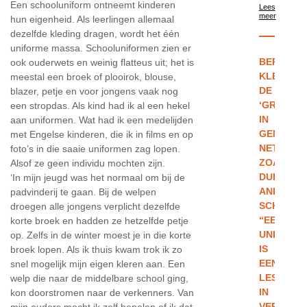
Een schooluniform ontneemt kinderen
Lees
meer
hun eigenheid. Als leerlingen allemaal
dezelfde kleding dragen, wordt het één
uniforme massa. Schooluniformen zien er
BERNARD
ook ouderwets en weinig flatteus uit; het is
KLEEDT
meestal een broek of plooirok, blouse,
DE
blazer, petje en voor jongens vaak nog
‘GROENTJ
een stropdas. Als kind had ik al een hekel
IN
aan uniformen. Wat had ik een medelijden
GENT,
met Engelse kinderen, die ik in films en op
NET
foto’s in die saaie uniformen zag lopen.
ZOALS
Alsof ze geen individu mochten zijn.
DUIZEND
‘In mijn jeugd was het normaal om bij de
ANDERE
padvinderij te gaan. Bij de welpen
SCHOLIER
droegen alle jongens verplicht dezelfde
“EEN
korte broek en hadden ze hetzelfde petje
UNIFORM
op. Zelfs in de winter moest je in die korte
IS
broek lopen. Als ik thuis kwam trok ik zo
EEN
snel mogelijk mijn eigen kleren aan. Een
LES
welp die naar de middelbare school ging,
IN
kon doorstromen naar de verkenners. Van
VERANTW
mijn ouders mocht ik zelf bepalen of ik dat