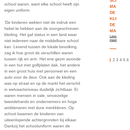
SCHOOL
school waren, want elke school heeft zijn
MAKEN
eigen uniform.
DE
KLEREN
‘De kinderen wekten niet de indruk een
DE
hekel te hebben aan de voorgeschreven
MAN
kleding. Het gaf status in een land waar
Lees
niet iedereen naar de middelbare school
meer
kan. Levend tussen de lokale bevolking
zag ik hoe groot de verschillen waren
tussen rijk en arm. Het ene gezin woonde
1
2
3
4
5
6
in een hut met golfplaten dak, het andere
in een groot huis met personeel en een
auto voor de deur. Ook aan de kleding
was op straat en op de markt het verschil
in welvaartsniveau duidelijk zichtbaar. Er
waren mensen in vale, smoezelige
tweedehands en ondernemers en hoge
ambtenaren met dure merkkleren. Op
school kwamen de kinderen van
uiteenlopende achtergronden bij elkaar.
Dankzij het schooluniform waren de