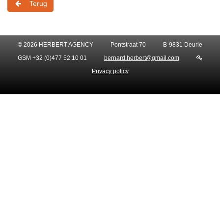
Terug
© 2026 HERBERT AGENCY
Pontstraat 70
B-9831 Deurle
GSM +32 (0)477 52 10 01
bernard.herbert@gmail.com
Privacy policy