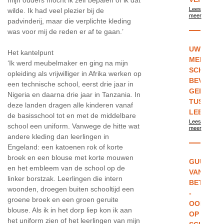
Lees
wilde. Ik had veel plezier bij de
meer
padvinderij, maar die verplichte kleding
was voor mij de reden er af te gaan.’
UW
Het kantelpunt
MENING:
‘Ik werd meubelmaker en ging na mijn
SCHOOLU
opleiding als vrijwilliger in Afrika werken op
BEVORDE
een technische school, eerst drie jaar in
GELIJKHE
Nigeria en daarna drie jaar in Tanzania. In
TUSSEN
deze landen dragen alle kinderen vanaf
LEERLIN
de basisschool tot en met de middelbare
Lees
school een uniform. Vanwege de hitte wat
meer
andere kleding dan leerlingen in
Engeland: een katoenen rok of korte
broek en een blouse met korte mouwen
GUUS
en het embleem van de school op de
VAN
linker borstzak. Leerlingen die intern
BETTEN
woonden, droegen buiten schooltijd een
-
groene broek en een groen geruite
OOK
blouse. Als ik in het dorp liep kon ik aan
OP
het uniform zien of het leerlingen van mijn