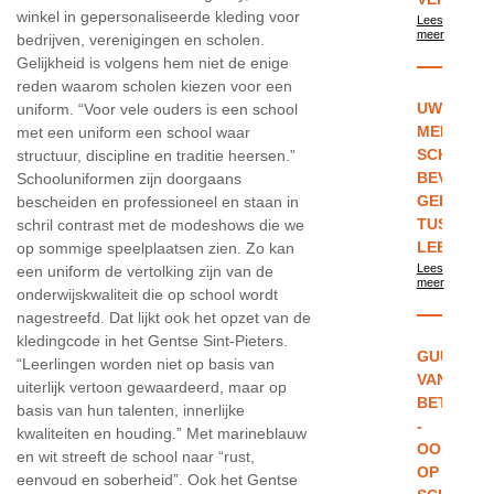
winkel in gepersonaliseerde kleding voor
Lees
meer
bedrijven, verenigingen en scholen.
Gelijkheid is volgens hem niet de enige
reden waarom scholen kiezen voor een
UW
uniform. “Voor vele ouders is een school
MENING:
met een uniform een school waar
SCHOOLU
structuur, discipline en traditie heersen.”
BEVORDE
Schooluniformen zijn doorgaans
GELIJKHE
bescheiden en professioneel en staan in
TUSSEN
schril contrast met de modeshows die we
LEERLIN
op sommige speelplaatsen zien. Zo kan
Lees
een uniform de vertolking zijn van de
meer
onderwijskwaliteit die op school wordt
nagestreefd. Dat lijkt ook het opzet van de
kledingcode in het Gentse Sint-Pieters.
GUUS
“Leerlingen worden niet op basis van
VAN
uiterlijk vertoon gewaardeerd, maar op
BETTEN
basis van hun talenten, innerlijke
-
kwaliteiten en houding.” Met marineblauw
OOK
en wit streeft de school naar “rust,
OP
eenvoud en soberheid”. Ook het Gentse