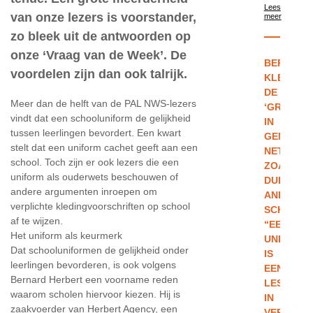
Lees
van onze lezers is voorstander,
meer
zo bleek uit de antwoorden op
onze ‘Vraag van de Week’. De
BERNARD
voordelen zijn dan ook talrijk.
KLEEDT
DE
Meer dan de helft van de PAL NWS-lezers
‘GROENTJ
vindt dat een schooluniform de gelijkheid
IN
tussen leerlingen bevordert. Een kwart
GENT,
stelt dat een uniform cachet geeft aan een
NET
school. Toch zijn er ook lezers die een
ZOALS
uniform als ouderwets beschouwen of
DUIZEND
andere argumenten inroepen om
ANDERE
verplichte kledingvoorschriften op school
SCHOLIER
af te wijzen.
“EEN
Het uniform als keurmerk
UNIFORM
Dat schooluniformen de gelijkheid onder
IS
leerlingen bevorderen, is ook volgens
EEN
Bernard Herbert een voorname reden
LES
waarom scholen hiervoor kiezen. Hij is
IN
zaakvoerder van Herbert Agency, een
VERANTW