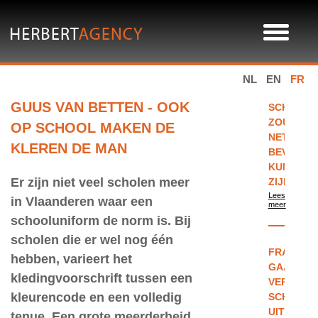
NL
EN
FR
GUUS VAN BETTEN - OOK
SCHOOLU
ZOUDEN
OP SCHOOL MAKEN DE
NET
KLEREN DE MAN
BEVRIJD
KUNNEN
Er zijn niet veel scholen meer
ZIJN
Lees
in Vlaanderen waar een
meer
schooluniform de norm is. Bij
scholen die er wel nog één
FRANKRI
hebben, varieert het
GAAT
kledingvoorschrift tussen een
VERPLICH
kleurencode en een volledig
SCHOOLU
UITPROB
tenue. Een grote meerderheid