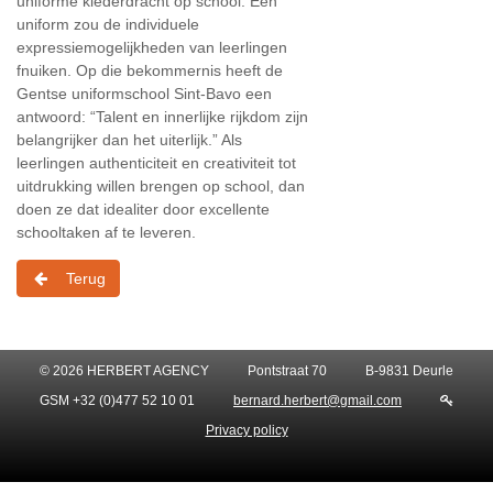
uniforme klederdracht op school. Een
uniform zou de individuele
expressiemogelijkheden van leerlingen
fnuiken. Op die bekommernis heeft de
Gentse uniformschool Sint-Bavo een
antwoord: “Talent en innerlijke rijkdom zijn
belangrijker dan het uiterlijk.” Als
leerlingen authenticiteit en creativiteit tot
uitdrukking willen brengen op school, dan
doen ze dat idealiter door excellente
schooltaken af te leveren.
Terug
© 2026 HERBERT AGENCY
Pontstraat 70
B-9831 Deurle
GSM +32 (0)477 52 10 01
bernard.herbert@gmail.com
Privacy policy