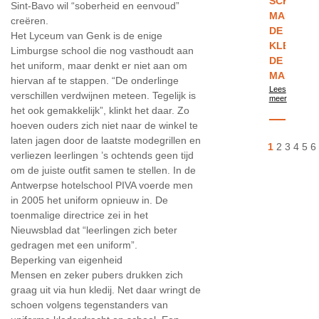
SCHOOL
Sint-Bavo wil “soberheid en eenvoud”
MAKEN
creëren.
DE
Het Lyceum van Genk is de enige
KLEREN
Limburgse school die nog vasthoudt aan
DE
het uniform, maar denkt er niet aan om
MAN
hiervan af te stappen. “De onderlinge
Lees
verschillen verdwijnen meteen. Tegelijk is
meer
het ook gemakkelijk”, klinkt het daar. Zo
hoeven ouders zich niet naar de winkel te
laten jagen door de laatste modegrillen en
1
2
3
4
5
6
verliezen leerlingen ’s ochtends geen tijd
om de juiste outfit samen te stellen. In de
Antwerpse hotelschool PIVA voerde men
in 2005 het uniform opnieuw in. De
toenmalige directrice zei in het
Nieuwsblad dat “leerlingen zich beter
gedragen met een uniform”.
Beperking van eigenheid
Mensen en zeker pubers drukken zich
graag uit via hun kledij. Net daar wringt de
schoen volgens tegenstanders van