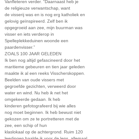
Vanfleteren verder. “Daarnaast heb je
de religieuze verwantschap, want
de visserij was en is nog erg katholiek en
gelovig geïnspireerd. Zelf ben ik
opgegroeid aan zee, mijn buurman was
visser en iets verderop in
Spelleplekkeduinen woonde een
paardenvisser.”
ZOALS 100 JAAR GELEDEN
Ik ben nog altijd gefascineerd door het
maritieme gebeuren en tien jaar geleden
maakte ik al een reeks Visscherskoppen.
Beelden van oude vissers met
gegroefde gezichten, verweerd door
water en wind. Nu heb ik net het
omgekeerde gedaan. Ik heb
kinderen gefotografeerd bij wie alles
nog moet beginnen. Ik heb bewust niet
gekozen om ze te portretteren met de
zee, een schip of hun
klaslokaal op de achtergrond. Ruim 120
leerlingen haalde ik voor de lens, allemaal