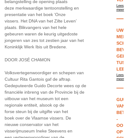
belangstelling de opening plaats
Lees
deze merkwaardige tentoonstelling en
meer
presentatie van het boek ‘Onze
vissers. Het DNA van het Zilte Leven’
plaats. Blikvangers van het hele
UW
gebeuren waren de keurig uitgedoste
MENING:
jongeren van zes tot zestien jaar van het
SCHOOLU
Koninklijk Werk Ibis uit Bredene.
BEVORDE
GELIJKHE
DOOR JOSÉ CHAMON
TUSSEN
LEERLIN
Volksvertegenwoordiger en schepen van
Lees
Cultuur Rita Gantois gaf de aftrap.
meer
Gedeputeerde Guido Decorte wees op de
financiële inbreng van de Provincie bij de
uitbouw van het museum tot een
GUUS
regionale entiteit, alsook op de
VAN
forse steun bij de uitgifte van het
BETTEN
boek over de Vlaamse vissers. De
-
nieuwe conservator van het
OOK
visserijmuseum Ineke Steevens en
OP
een vertegenwoordiger van de