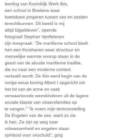
leerling van Koninklijk Werk Ibis,
een school in Bredene waar
kwetsbare jongeren tussen zes en zestien
terechtkunnen. Dit beeld is mij
altijd bijgebleven”, opende
fotograaf Stephan Vanfleteren
zijn toespraak. “De maritieme school biedt
hen een thuishaven waar structuur en
menselijke warmte voorop staan in de
geest van de aloude maritieme traditie,
die nu naar een moderne context
vertaald wordt. De Ibis werd begin van de
vorige eeuw koning Albert I opgericht om
het lot van de arme en vaak
verwaarloosde weeskinderen uit de lagere
sociale klasse van vissersfamilies op
te vangen.” “Ik noem mijn tentoonstelling
De Engelen van de zee, want zo zie
ik hen. Ze zijn op weg naar
volwassenheid en engelen staan
symbool voor onschuld”, ging