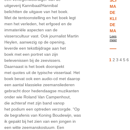
SCHOOL
uitgeverij Kannibaal/Hannibal
MAKEN
belichtten de uitgave van het boek.
DE
Met de tentoonstelling en het boek legt
KLEREN
men het verleden, het erfgoed en de
DE
immateriële aspecten van de
MAN
visserscultuur vast. Ook journalist Martin
Lees
meer
Heylen, aanwezig op de opening,
leverde een tekstbijdrage aan het
boek met een portret van zijn
1
2
3
4
5
6
belevenissen bij de zeevissers.
Daarnaast is het boek doorspekt
met quotes uit de typische vissertaal. Het
boek bevat ook een audio-cd met daarop
een aantal klassieke zeemansliederen
gebracht door hedendaagse muzikanten
onder wie Roland Van Campenhout,
die achteraf met zijn band vanop
het podium een optreden verzorgde. “Op
de begrafenis van Koning Boudewijn, was
ik gepakt bij het zien van een jongen in
een witte zeemanskostuum. Een