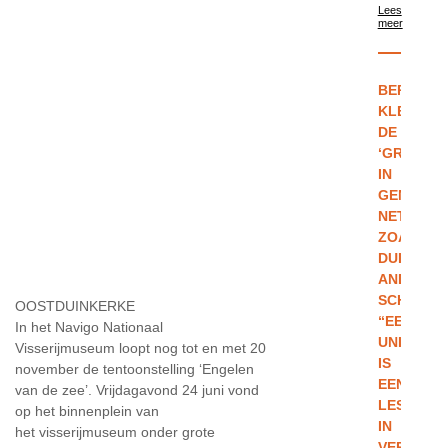
Lees
meer
BERNARD
KLEEDT
DE
‘GROENTJ
IN
GENT,
NET
ZOALS
DUIZEND
ANDERE
SCHOLIER
OOSTDUINKERKE
“EEN
In het Navigo Nationaal
UNIFORM
Visserijmuseum loopt nog tot en met 20
IS
november de tentoonstelling ‘Engelen
EEN
van de zee’. Vrijdagavond 24 juni vond
LES
op het binnenplein van
IN
het visserijmuseum onder grote
VERANTW