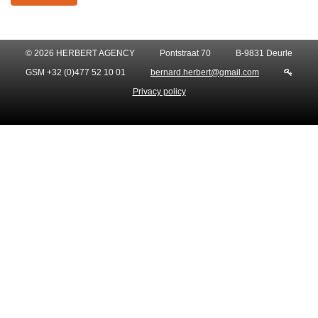
© 2026 HERBERT AGENCY
Pontstraat 70
B-9831 Deurle
GSM +32 (0)477 52 10 01
bernard.herbert@gmail.com
Privacy policy