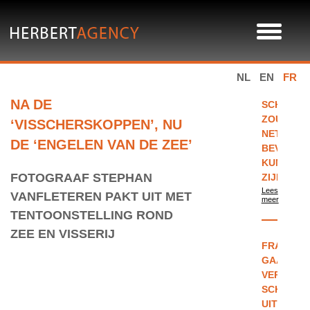
NL
EN
FR
NA DE
SCHOOLU
ZOUDEN
‘VISSCHERSKOPPEN’, NU
NET
DE ‘ENGELEN VAN DE ZEE’
BEVRIJD
KUNNEN
FOTOGRAAF STEPHAN
ZIJN
Lees
VANFLETEREN PAKT UIT MET
meer
TENTOONSTELLING ROND
ZEE EN VISSERIJ
FRANKRI
GAAT
VERPLICH
SCHOOLU
UITPROB