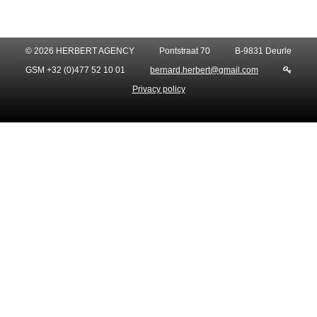
© 2026 HERBERT AGENCY
Pontstraat 70
B-9831 Deurle
GSM +32 (0)477 52 10 01
bernard.herbert@gmail.com
Privacy policy