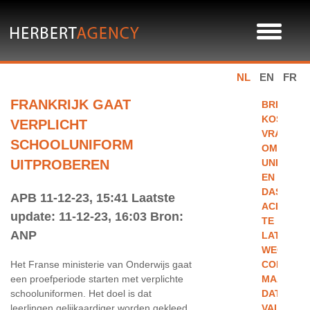
NL
EN
FR
FRANKRIJK GAAT
BRITSE
KOSTSCH
VERPLICHT
VRAGEN
SCHOOLUNIFORM
OM
UITPROBEREN
UNIFORM
EN
DAS
APB 11-12-23, 15:41 Laatste
ACHTERW
update: 11-12-23, 16:03 Bron:
TE
ANP
LATEN
WEGENS
Het Franse ministerie van Onderwijs gaat
CORONA,
een proefperiode starten met verplichte
MAAR
schooluniformen. Het doel is dat
DAT
leerlingen gelijkaardiger worden gekleed
VALT