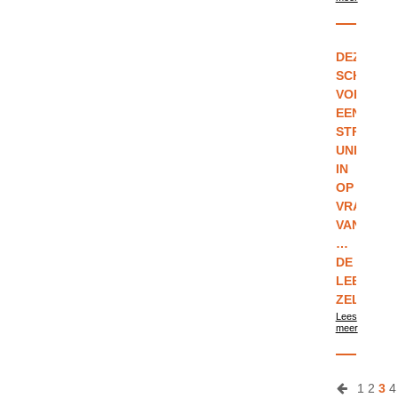
DEZE
SCHOOL
VOERT
EEN
STRENG
UNIFORM
IN
OP
VRAAG
VAN
…
DE
LEERLIN
ZELF
Lees
meer
1
2
3
4