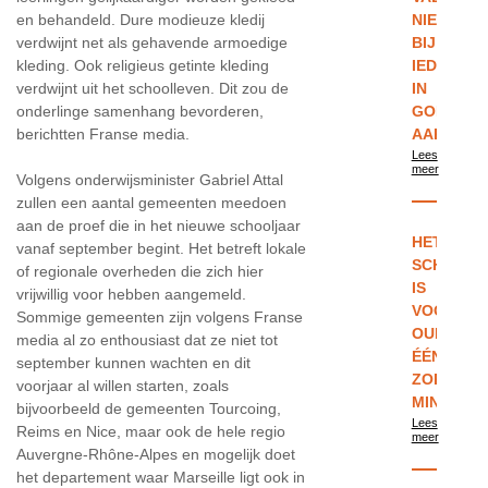
en behandeld. Dure modieuze kledij
NIET
verdwijnt net als gehavende armoedige
BIJ
kleding. Ook religieus getinte kleding
IEDEREEN
verdwijnt uit het schoolleven. Dit zou de
IN
onderlinge samenhang bevorderen,
GOEDE
berichtten Franse media.
AARDE
Lees
meer
Volgens onderwijsminister Gabriel Attal
zullen een aantal gemeenten meedoen
aan de proef die in het nieuwe schooljaar
HET
vanaf september begint. Het betreft lokale
SCHOOLU
of regionale overheden die zich hier
IS
vrijwillig voor hebben aangemeld.
VOOR
Sommige gemeenten zijn volgens Franse
OUDERS
media al zo enthousiast dat ze niet tot
ÉÉN
september kunnen wachten en dit
ZORG
voorjaar al willen starten, zoals
MINDER
bijvoorbeeld de gemeenten Tourcoing,
Lees
Reims en Nice, maar ook de hele regio
meer
Auvergne-Rhône-Alpes en mogelijk doet
het departement waar Marseille ligt ook in