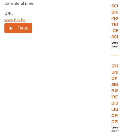
de lente al mee.
SCHOOLP
BRITS
URL
PROTEST
www.hln.be
TEGEN
Terug
‘GENDER
SCHOOLU
Lees
meer
STRENGE
UNIFORM
OP
SINT-
BAVO?
'DE
DISCUSSI
LIGT
OPNIEUW
OPEN'
Lees
meer