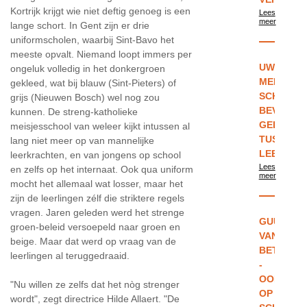
Kortrijk krijgt wie niet deftig genoeg is een
Lees
meer
lange schort. In Gent zijn er drie
uniformscholen, waarbij Sint-Bavo het
meeste opvalt. Niemand loopt immers per
UW
ongeluk volledig in het donkergroen
MENING:
gekleed, wat bij blauw (Sint-Pieters) of
SCHOOLU
grijs (Nieuwen Bosch) wel nog zou
BEVORDE
kunnen. De streng-katholieke
GELIJKHE
meisjesschool van weleer kijkt intussen al
TUSSEN
lang niet meer op van mannelijke
LEERLIN
leerkrachten, en van jongens op school
Lees
en zelfs op het internaat. Ook qua uniform
meer
mocht het allemaal wat losser, maar het
zijn de leerlingen zélf die striktere regels
vragen. Jaren geleden werd het strenge
GUUS
groen-beleid versoepeld naar groen en
VAN
beige. Maar dat werd op vraag van de
BETTEN
leerlingen al teruggedraaid.
-
OOK
"Nu willen ze zelfs dat het nòg strenger
OP
wordt", zegt directrice Hilde Allaert. "De