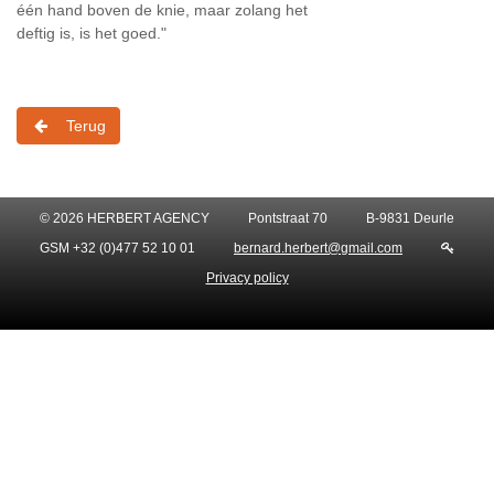
één hand boven de knie, maar zolang het
deftig is, is het goed."
Terug
© 2026 HERBERT AGENCY
Pontstraat 70
B-9831 Deurle
GSM +32 (0)477 52 10 01
bernard.herbert@gmail.com
Privacy policy