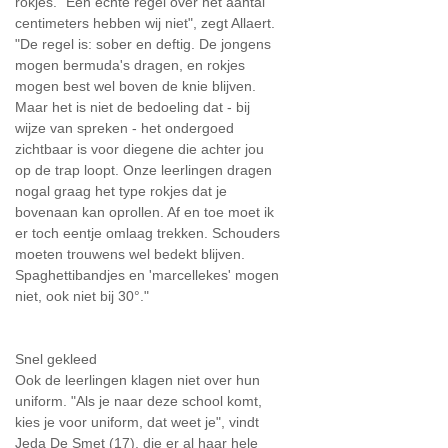
rokjes. "Een echte regel over het aantal
centimeters hebben wij niet", zegt Allaert.
"De regel is: sober en deftig. De jongens
mogen bermuda's dragen, en rokjes
mogen best wel boven de knie blijven.
Maar het is niet de bedoeling dat - bij
wijze van spreken - het ondergoed
zichtbaar is voor diegene die achter jou
op de trap loopt. Onze leerlingen dragen
nogal graag het type rokjes dat je
bovenaan kan oprollen. Af en toe moet ik
er toch eentje omlaag trekken. Schouders
moeten trouwens wel bedekt blijven.
Spaghettibandjes en 'marcellekes' mogen
niet, ook niet bij 30°."
Snel gekleed
Ook de leerlingen klagen niet over hun
uniform. "Als je naar deze school komt,
kies je voor uniform, dat weet je", vindt
Jeda De Smet (17), die er al haar hele