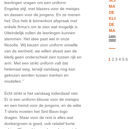
SCHOOL
leerlingen vragen om een uniform
MAKEN
Engelse stijl, met blazers voor de meisjes
DE
en dassen voor de jongens. En ze menen
KLEREN
het. Dus heb ik binnenkort afspraak met
DE
enkele firma's om te zien wat mogelijk is.
MAN
Uiteindelijk zullen de leerlingen kunnen
Lees
stemmen. Het idee past wel in onze
meer
filosofie. Wij kiezen voor uniform omwille
van de eenheid, we willen alvast aan de
kledij geen onderscheid zien tussen rijk en
1
2
3
4
5
6
arm. Met een strikt uniform valt dat
helemaal weg, terwijl vandaag nog kan
gekozen worden tussen merken en
modellen."
Echt strikt is het vandaag inderdaad niet.
Er is een uniform-blouse voor de meisjes
en een hemd voor de jongens, en de witte
T-shirts moeten het Sint-Bavo-logo
dragen. Maar voor de rest is alles wat
donkergroen is goed, ook relatief korte