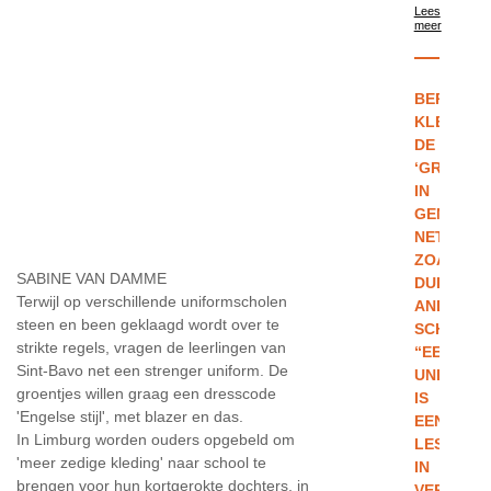
Lees
meer
BERNARD
KLEEDT
DE
‘GROENTJ
IN
GENT,
NET
ZOALS
SABINE VAN DAMME
DUIZEND
Terwijl op verschillende uniformscholen
ANDERE
steen en been geklaagd wordt over te
SCHOLIER
strikte regels, vragen de leerlingen van
“EEN
Sint-Bavo net een strenger uniform. De
UNIFORM
groentjes willen graag een dresscode
IS
'Engelse stijl', met blazer en das.
EEN
In Limburg worden ouders opgebeld om
LES
'meer zedige kleding' naar school te
IN
brengen voor hun kortgerokte dochters, in
VERANTW