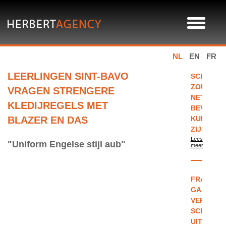
NL
EN
FR
LEERLINGEN SINT-BAVO
SCHOOLU
ZOUDEN
VRAGEN STRENGERE
NET
KLEDIJREGELS MET
BEVRIJD
BLAZER EN DAS
KUNNEN
ZIJN
Lees
"Uniform Engelse stijl aub"
meer
FRANKRI
GAAT
VERPLICH
SCHOOLU
UITPROB